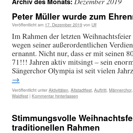
Dezember 2019
Archiv des Monats:
Peter Müller wurde zum Ehren
Veröffentlicht am
17. Dezember 2019
von
Ulf
Im Rahmen der letzten Weihnachtsfeier
wegen seiner außerordentlichen Verdie
ernannt. Nicht nur, dass er mit seinen 8
71!!! Jahren aktiv mitsingt – sein enor
Sängerchor Olympia ist seit vielen Jah
→
Veröffentlicht unter
Aktivitäten
,
Altstadtfest
,
Auftritt
,
Männerchor
Waldfest
|
Kommentar hinterlassen
Stimmungsvolle Weihnachtsfe
traditionellen Rahmen