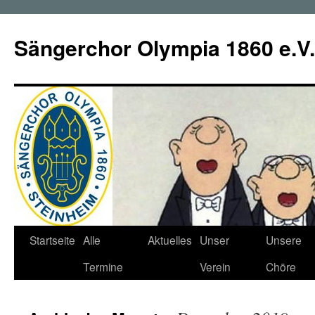
Zum
Inhalt
Sängerchor Olympia 1860 e.V.
springen
Startseite
Alle
Aktuelles
Unser
Unsere
Termine
Verein
Chöre