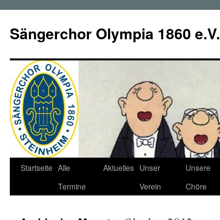
Zum
Inhalt
Sängerchor Olympia 1860 e.V.
springen
Startseite
Alle
Aktuelles
Unser
Unsere
Termine
Verein
Chöre