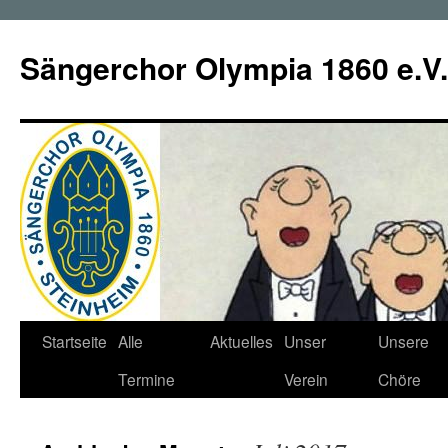
Zum
Inhalt
Sängerchor Olympia 1860 e.V.
springen
Startseite
Alle
Aktuelles
Unser
Unsere
Termine
Verein
Chöre