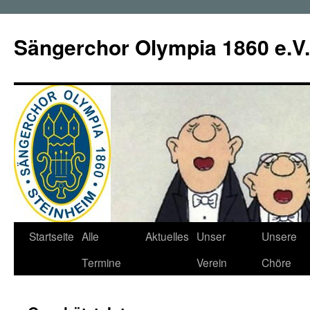
Zum
Inhalt
Sängerchor Olympia 1860 e.V.
springen
Startseite
Alle
Aktuelles
Unser
Unsere
Termine
Verein
Chöre