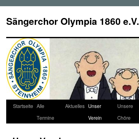
Zum
Inhalt
Sängerchor Olympia 1860 e.V.
springen
Startseite
Alle
Aktuelles
Unser
Unsere
Termine
Verein
Chöre