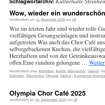
Kulturhalle Steinhe
Schlagwortarchiv:
Wow, wieder ein wunderschön
Veröffentlicht am
12. November 2025
von
Ulf
Wie im letzten Jahr sind wieder tolle G
vielfältigen Gesangseinlagen und instr
aufgetreten.Was auch das Chor Café au
selbstgebackenen Kuchen, die vielfälti
Herzhaftem und von der Getränkeauswa
offen.Eine rundum gelungene …
Weiter
Veröffentlicht unter
Aktivitäten
,
Auftritt
,
Männerchor
,
Taktvoll
|
Ve
Steinheim
,
Männerchor
,
Olympia
,
Taktvoll
|
Kommentar hinterla
Olympia Chor Café 2025
Veröffentlicht am
29. September 2025
von
Ulf