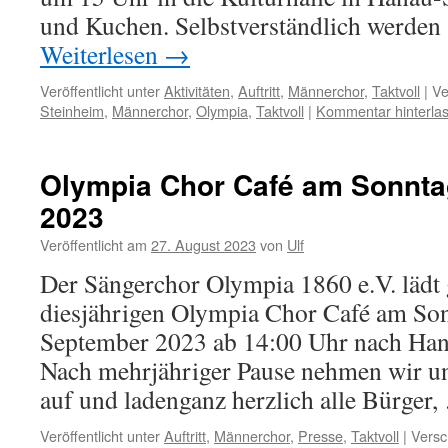
und Kuchen. Selbstverständlich werden
Weiterlesen
→
Veröffentlicht unter
Aktivitäten
,
Auftritt
,
Männerchor
,
Taktvoll
|
Ve
Steinheim
,
Männerchor
,
Olympia
,
Taktvoll
|
Kommentar hinterla
Olympia Chor Café am Sonnta
2023
Veröffentlicht am
27. August 2023
von
Ulf
Der Sängerchor Olympia 1860 e.V. lädt
diesjährigen Olympia Chor Café am Son
September 2023 ab 14:00 Uhr nach Han
Nach mehrjähriger Pause nehmen wir un
auf und ladenganz herzlich alle Bürger
Veröffentlicht unter
Auftritt
,
Männerchor
,
Presse
,
Taktvoll
|
Versc