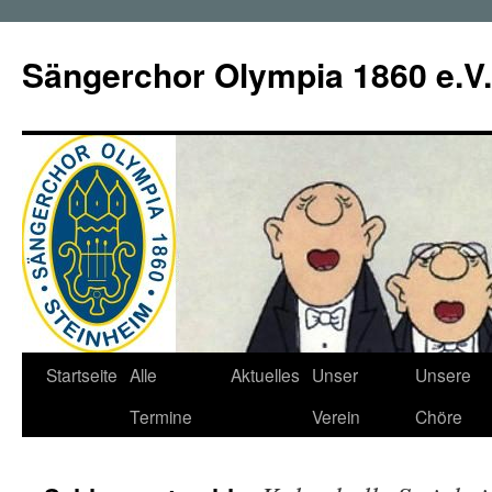
Zum
Inhalt
Sängerchor Olympia 1860 e.V.
springen
Startseite
Alle
Aktuelles
Unser
Unsere
Termine
Verein
Chöre