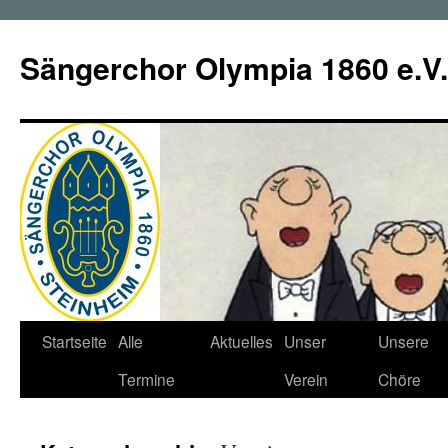
Zum
Inhalt
Sängerchor Olympia 1860 e.V.
springen
Startseite
Alle
Aktuelles
Unser
Unsere
Termine
Verein
Chöre