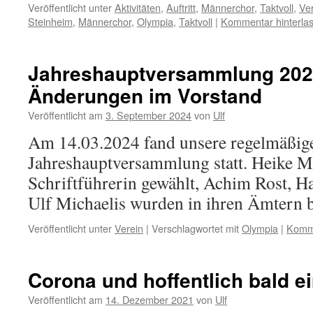
Veröffentlicht unter
Aktivitäten
,
Auftritt
,
Männerchor
,
Taktvoll
,
Ve
Steinheim
,
Männerchor
,
Olympia
,
Taktvoll
|
Kommentar hinterla
Jahreshauptversammlung 202
Änderungen im Vorstand
Veröffentlicht am
3. September 2024
von
Ulf
Am 14.03.2024 fand unsere regelmäßig
Jahreshauptversammlung statt. Heike M
Schriftführerin gewählt, Achim Rost, 
Ulf Michaelis wurden in ihren Ämtern be
Veröffentlicht unter
Verein
|
Verschlagwortet mit
Olympia
|
Komme
Corona und hoffentlich bald e
Veröffentlicht am
14. Dezember 2021
von
Ulf