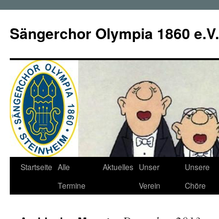
Zum
Inhalt
Sängerchor Olympia 1860 e.V.
springen
Startseite
Alle
Aktuelles
Unser
Unsere
Termine
Verein
Chöre