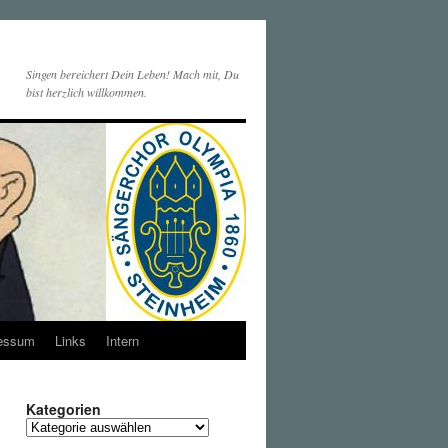
Singen bereichert Dein Leben! Mach mit, Du
bist herzlich willkommen.
essum
Links
Intern
Kategorien
Kategorien