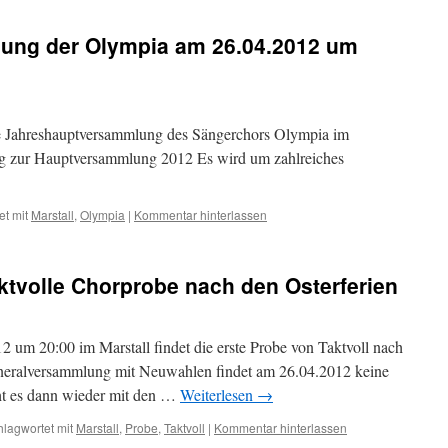
ung der Olympia am 26.04.2012 um
e Jahreshauptversammlung des Sängerchors Olympia im
ung zur Hauptversammlung 2012 Es wird um zahlreiches
et mit
Marstall
,
Olympia
|
Kommentar hinterlassen
aktvolle Chorprobe nach den Osterferien
12 um 20:00 im Marstall findet die erste Probe von Taktvoll nach
eneralversammlung mit Neuwahlen findet am 26.04.2012 keine
ht es dann wieder mit den …
Weiterlesen
→
hlagwortet mit
Marstall
,
Probe
,
Taktvoll
|
Kommentar hinterlassen