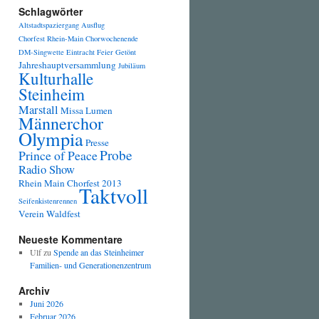
Schlagwörter
Altstadtspaziergang
Ausflug
Chorfest Rhein-Main
Chorwochenende
DM-Singwette
Eintracht
Feier
Getönt
Jahreshauptversammlung
Jubiläum
Kulturhalle
Steinheim
Marstall
Missa Lumen
Männerchor
Olympia
Presse
Probe
Prince of Peace
Radio Show
Rhein Main Chorfest 2013
Taktvoll
Seifenkistenrennen
Verein
Waldfest
Neueste Kommentare
Ulf
zu
Spende an das Steinheimer
Familien- und Generationenzentrum
Archiv
Juni 2026
Februar 2026