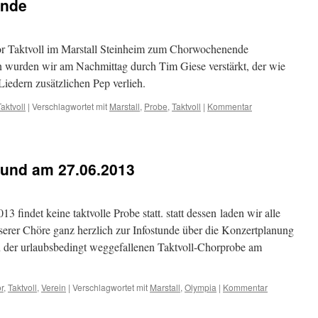
ende
hor Taktvoll im Marstall Steinheim zum Chorwochenende
n wurden wir am Nachmittag durch Tim Giese verstärkt, der wie
iedern zusätzlichen Pep verlieh.
Taktvoll
|
Verschlagwortet mit
Marstall
,
Probe
,
Taktvoll
|
Kommentar
 und am 27.06.2013
findet keine taktvolle Probe statt. statt dessen laden wir alle
erer Chöre ganz herzlich zur Infostunde über die Konzertplanung
 in der urlaubsbedingt weggefallenen Taktvoll-Chorprobe am
r
,
Taktvoll
,
Verein
|
Verschlagwortet mit
Marstall
,
Olympia
|
Kommentar