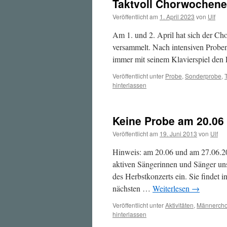
Taktvoll Chorwochen
Veröffentlicht am
1. April 2023
von
Ulf
Am 1. und 2. April hat sich der C
versammelt. Nach intensiven Probe
immer mit seinem Klavierspiel den L
Veröffentlicht unter
Probe
,
Sonderprobe
,
hinterlassen
Keine Probe am 20.06
Veröffentlicht am
19. Juni 2013
von
Ulf
Hinweis: am 20.06 und am 27.06.2013 
aktiven Sängerinnen und Sänger uns
des Herbstkonzerts ein. Sie findet
nächsten …
Weiterlesen
→
Veröffentlicht unter
Aktivitäten
,
Männercho
hinterlassen