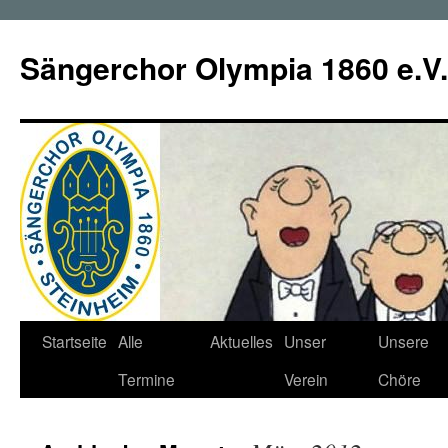
Zum
Inhalt
Sängerchor Olympia 1860 e.V.
springen
Startseite
Alle
Aktuelles
Unser
Unsere
Termine
Verein
Chöre