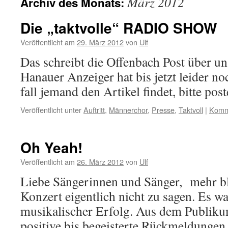
März 2012
Archiv des Monats:
Die „taktvolle“ RADIO SHOW
Veröffentlicht am
29. März 2012
von
Ulf
Das schreibt die Offenbach Post über u
Hanauer Anzeiger hat bis jetzt leider no
fall jemand den Artikel findet, bitte pos
Veröffentlicht unter
Auftritt
,
Männerchor
,
Presse
,
Taktvoll
|
Komme
Oh Yeah!
Veröffentlicht am
26. März 2012
von
Ulf
Liebe Sängerinnen und Sänger, mehr bl
Konzert eigentlich nicht zu sagen. Es war
musikalischer Erfolg. Aus dem Publi
positive bis begeisterte Rückmeldungen