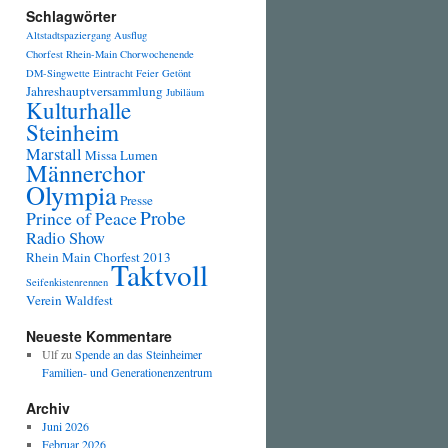
Schlagwörter
Altstadtspaziergang
Ausflug
Chorfest Rhein-Main
Chorwochenende
DM-Singwette
Eintracht
Feier
Getönt
Jahreshauptversammlung
Jubiläum
Kulturhalle
Steinheim
Marstall
Missa Lumen
Männerchor
Olympia
Presse
Probe
Prince of Peace
Radio Show
Rhein Main Chorfest 2013
Taktvoll
Seifenkistenrennen
Verein
Waldfest
Neueste Kommentare
Ulf
zu
Spende an das Steinheimer
Familien- und Generationenzentrum
Archiv
Juni 2026
Februar 2026