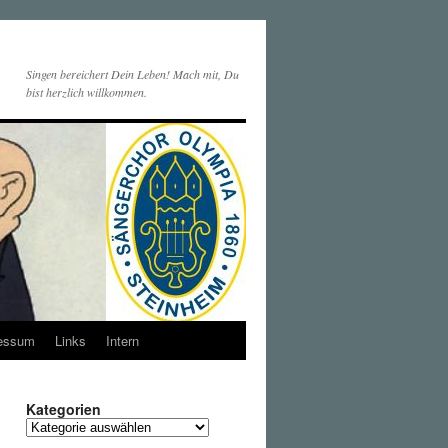
Singen bereichert Dein Leben! Mach mit, Du
bist herzlich willkommen.
essum
Links
Intern
Kategorien
Kategorien