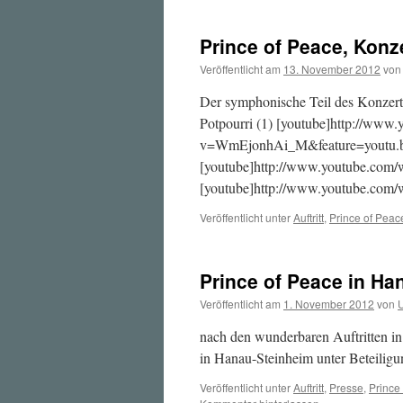
Prince of Peace, Konz
Veröffentlicht am
13. November 2012
von
Der symphonische Teil des Konzert
Potpourri (1) [youtube]http://www
v=WmEjonhAi_M&feature=youtu.be[
[youtube]http://www.youtube.com/w
[youtube]http://www.youtube.com
Veröffentlicht unter
Auftritt
,
Prince of Peac
Prince of Peace in Ha
Veröffentlicht am
1. November 2012
von
U
nach den wunderbaren Auftritten in
in Hanau-Steinheim unter Beteiligu
Veröffentlicht unter
Auftritt
,
Presse
,
Prince