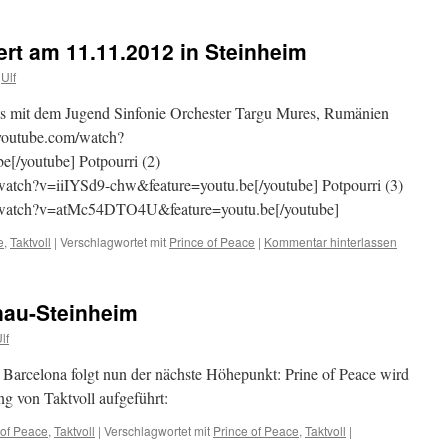
ert am 11.11.2012 in Steinheim
Ulf
s mit dem Jugend Sinfonie Orchester Targu Mures, Rumänien
.youtube.com/watch?
/youtube] Potpourri (2)
atch?v=iiIYSd9-chw&feature=youtu.be[/youtube] Potpourri (3)
/watch?v=atMc54DTO4U&feature=youtu.be[/youtube]
e
,
Taktvoll
|
Verschlagwortet mit
Prince of Peace
|
Kommentar hinterlassen
nau-Steinheim
lf
 Barcelona folgt nun der nächste Höhepunkt: Prine of Peace wird
ng von Taktvoll aufgeführt:
 of Peace
,
Taktvoll
|
Verschlagwortet mit
Prince of Peace
,
Taktvoll
|