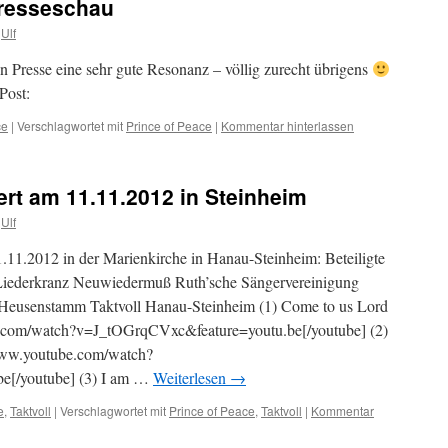
Presseschau
Ulf
n Presse eine sehr gute Resonanz – völlig zurecht übrigens
 Post:
ce
|
Verschlagwortet mit
Prince of Peace
|
Kommentar hinterlassen
ert am 11.11.2012 in Steinheim
Ulf
.11.2012 in der Marienkirche in Hanau-Steinheim: Beteiligte
iederkranz Neuwiedermuß Ruth’sche Sängervereinigung
eusenstamm Taktvoll Hanau-Steinheim (1) Come to us Lord
e.com/watch?v=J_tOGrqCVxc&feature=youtu.be[/youtube] (2)
/www.youtube.com/watch?
[/youtube] (3) I am …
Weiterlesen
→
e
,
Taktvoll
|
Verschlagwortet mit
Prince of Peace
,
Taktvoll
|
Kommentar