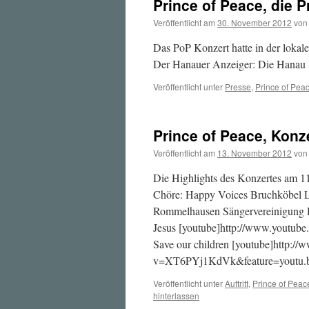
Prince of Peace, die 
Veröffentlicht am
30. November 2012
von
Das PoP Konzert hatte in der lokale
Der Hanauer Anzeiger: Die Hanau
Veröffentlicht unter
Presse
,
Prince of Pea
Prince of Peace, Konz
Veröffentlicht am
13. November 2012
von
Die Highlights des Konzertes am 11
Chöre: Happy Voices Bruchköbel L
Rommelhausen Sängervereinigung H
Jesus [youtube]http://www.youtub
Save our children [youtube]http:/
v=XT6PYj1KdVk&feature=youtu.be
Veröffentlicht unter
Auftritt
,
Prince of Peac
hinterlassen