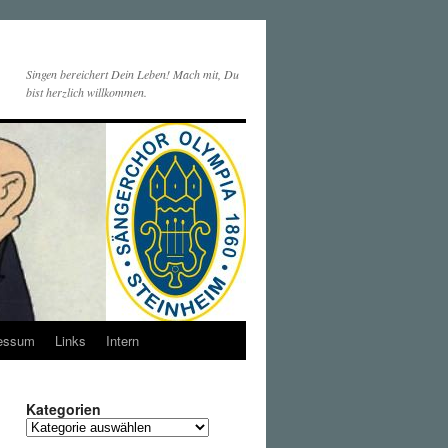
Singen bereichert Dein Leben! Mach mit, Du
bist herzlich willkommen.
essum
Links
Intern
Kategorien
Kategorien