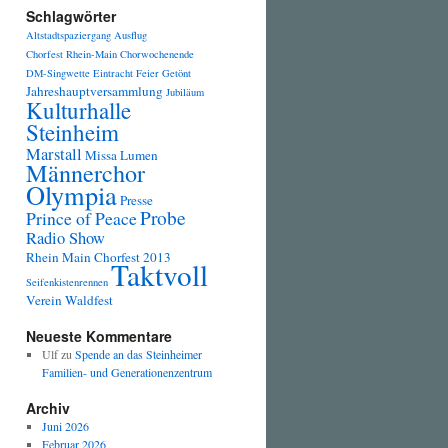
Schlagwörter
Altstadtspaziergang
Ausflug
Chorfest Rhein-Main
Chorwochenende
DM-Singwette
Eintracht
Feier
Getönt
Jahreshauptversammlung
Jubiläum
Kulturhalle
Steinheim
Marstall
Missa Lumen
Männerchor
Olympia
Presse
Probe
Prince of Peace
Radio Show
Rhein Main Chorfest 2013
Taktvoll
Seifenkistenrennen
Verein
Waldfest
Neueste Kommentare
Ulf
zu
Spende an das Steinheimer
Familien- und Generationenzentrum
Archiv
Juni 2026
Februar 2026