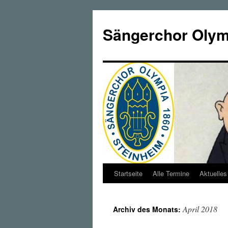
Zum
Inhalt
Sängerchor Olymp
springen
Startseite
Alle Termine
Aktuelles
April 2018
Archiv des Monats: