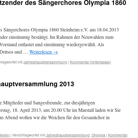
sitzender des Sängerchores Olympia 1860
es Sängerchores Olympia 1860 Steinheim e.V. am 18.04.2013
zender einstimmig bestätigt. Im Rahmen der Neuwahlen zum
Vorstand entlastet und einstimmig wiedergewählt. Als
r-Dritsos und …
Weiterlesen
→
hlagwortet mit
Jahreshauptversammlung
|
Kommentar hinterlassen
shauptversammlung 2013
e Mitglieder und Sangesfreunde, zur diesjährigen
tag, 18. April 2013, um 20.00 Uhr im Marstall laden wir Sie
sem Abend wollen wir die Weichen für den Gesamtchor in
Verein
|
Verschlagwortet mit
Jahreshauptversammlung
,
Olympia
|
Kommentar