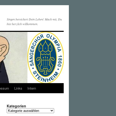
Singen bereichert Dein Leben! Mach mit, Du
bist herzlich willkommen.
essum
Links
Intern
Kategorien
Kategorien