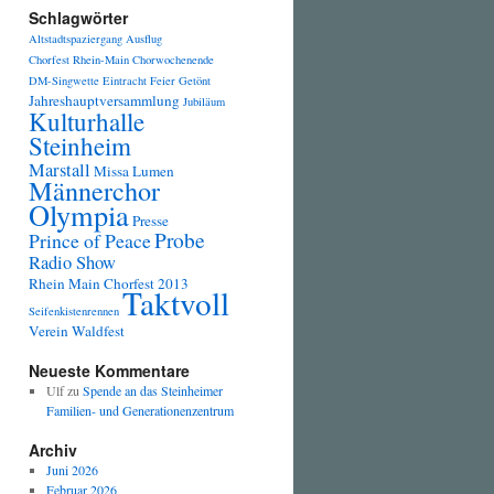
Schlagwörter
Altstadtspaziergang
Ausflug
Chorfest Rhein-Main
Chorwochenende
DM-Singwette
Eintracht
Feier
Getönt
Jahreshauptversammlung
Jubiläum
Kulturhalle
Steinheim
Marstall
Missa Lumen
Männerchor
Olympia
Presse
Probe
Prince of Peace
Radio Show
Rhein Main Chorfest 2013
Taktvoll
Seifenkistenrennen
Verein
Waldfest
Neueste Kommentare
Ulf
zu
Spende an das Steinheimer
Familien- und Generationenzentrum
Archiv
Juni 2026
Februar 2026