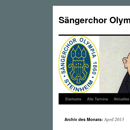
Zum
Inhalt
Sängerchor Olymp
springen
Startseite
Alle Termine
Aktuelles
April 2013
Archiv des Monats: