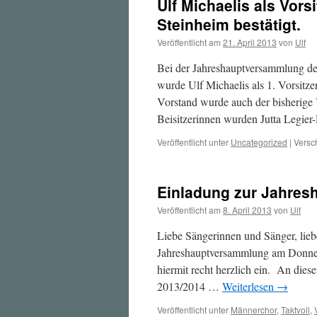
Ulf Michaelis als Vor
Steinheim bestätigt.
Veröffentlicht am
21. April 2013
von
Ulf
Bei der Jahreshauptversammlung d
wurde Ulf Michaelis als 1. Vorsit
Vorstand wurde auch der bisherige 
Beisitzerinnen wurden Jutta Legie
Veröffentlicht unter
Uncategorized
|
Versc
Einladung zur Jahre
Veröffentlicht am
8. April 2013
von
Ulf
Liebe Sängerinnen und Sänger, lieb
Jahreshauptversammlung am Donners
hiermit recht herzlich ein. An die
2013/2014 …
Weiterlesen
→
Veröffentlicht unter
Männerchor
,
Taktvoll
,