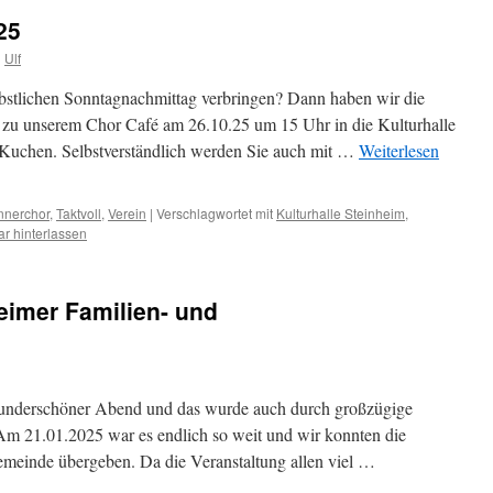
25
n
Ulf
bstlichen Sonntagnachmittag verbringen? Dann haben wir die
zu unserem Chor Café am 26.10.25 um 15 Uhr in die Kulturhalle
Kuchen. Selbstverständlich werden Sie auch mit …
Weiterlesen
nerchor
,
Taktvoll
,
Verein
|
Verschlagwortet mit
Kulturhalle Steinheim
,
r hinterlassen
eimer Familien- und
underschöner Abend und das wurde auch durch großzügige
Am 21.01.2025 war es endlich so weit und wir konnten die
emeinde übergeben. Da die Veranstaltung allen viel …