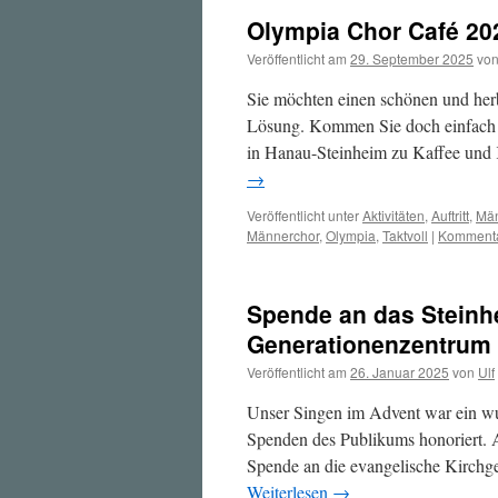
Olympia Chor Café 20
Veröffentlicht am
29. September 2025
vo
Sie möchten einen schönen und her
Lösung. Kommen Sie doch einfach 
in Hanau-Steinheim zu Kaffee und 
→
Veröffentlicht unter
Aktivitäten
,
Auftritt
,
Män
Männerchor
,
Olympia
,
Taktvoll
|
Kommenta
Spende an das Steinh
Generationenzentrum
Veröffentlicht am
26. Januar 2025
von
Ulf
Unser Singen im Advent war ein w
Spenden des Publikums honoriert. 
Spende an die evangelische Kirchg
Weiterlesen
→