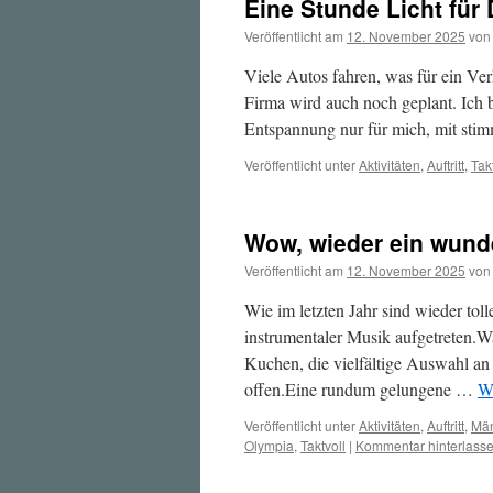
Eine Stunde Licht für
Veröffentlicht am
12. November 2025
von
Viele Autos fahren, was für ein Ver
Firma wird auch noch geplant. Ich 
Entspannung nur für mich, mit st
Veröffentlicht unter
Aktivitäten
,
Auftritt
,
Tak
Wow, wieder ein wund
Veröffentlicht am
12. November 2025
von
Wie im letzten Jahr sind wieder tol
instrumentaler Musik aufgetreten.
Kuchen, die vielfältige Auswahl a
offen.Eine rundum gelungene …
We
Veröffentlicht unter
Aktivitäten
,
Auftritt
,
Män
Olympia
,
Taktvoll
|
Kommentar hinterlass