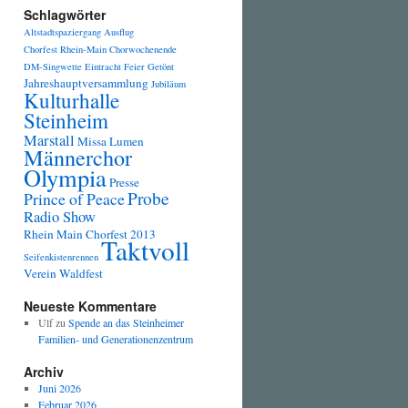
Schlagwörter
Altstadtspaziergang
Ausflug
Chorfest Rhein-Main
Chorwochenende
DM-Singwette
Eintracht
Feier
Getönt
Jahreshauptversammlung
Jubiläum
Kulturhalle
Steinheim
Marstall
Missa Lumen
Männerchor
Olympia
Presse
Probe
Prince of Peace
Radio Show
Rhein Main Chorfest 2013
Taktvoll
Seifenkistenrennen
Verein
Waldfest
Neueste Kommentare
Ulf
zu
Spende an das Steinheimer
Familien- und Generationenzentrum
Archiv
Juni 2026
Februar 2026