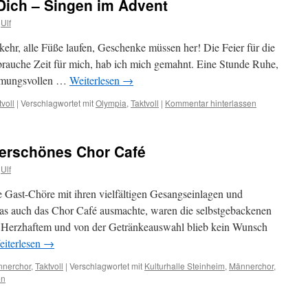
 Dich – Singen im Advent
Ulf
kehr, alle Füße laufen, Geschenke müssen her! Die Feier für die
brauche Zeit für mich, hab ich mich gemahnt. Eine Stunde Ruhe,
immungsvollen …
Weiterlesen
→
tvoll
|
Verschlagwortet mit
Olympia
,
Taktvoll
|
Kommentar hinterlassen
erschönes Chor Café
Ulf
le Gast-Chöre mit ihren vielfältigen Gesangseinlagen und
Was auch das Chor Café ausmachte, waren die selbstgebackenen
n Herzhaftem und von der Getränkeauswahl blieb kein Wunsch
iterlesen
→
nerchor
,
Taktvoll
|
Verschlagwortet mit
Kulturhalle Steinheim
,
Männerchor
,
en