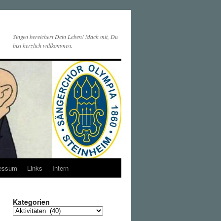
Singen bereichert Dein Leben! Mach mit, Du
bist herzlich willkommen.
essum
Links
Intern
Kategorien
Kategorien