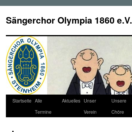
Zum
Inhalt
Sängerchor Olympia 1860 e.V.
springen
Startseite
Alle
Aktuelles
Unser
Unsere
Termine
Verein
Chöre