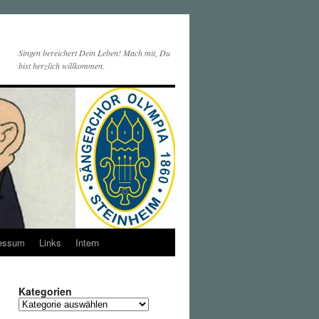
Singen bereichert Dein Leben! Mach mit, Du
bist herzlich willkommen.
essum
Links
Intern
Kategorien
Kategorien