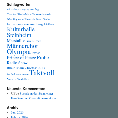
Schlagwörter
Altstadtspaziergang
Ausflug
Chorfest Rhein-Main
Chorwochenende
DM-Singwette
Eintracht
Feier
Getönt
Jahreshauptversammlung
Jubiläum
Kulturhalle
Steinheim
Marstall
Missa Lumen
Männerchor
Olympia
Presse
Probe
Prince of Peace
Radio Show
Rhein Main Chorfest 2013
Taktvoll
Seifenkistenrennen
Verein
Waldfest
Neueste Kommentare
Ulf
zu
Spende an das Steinheimer
Familien- und Generationenzentrum
Archiv
Juni 2026
Februar 2026