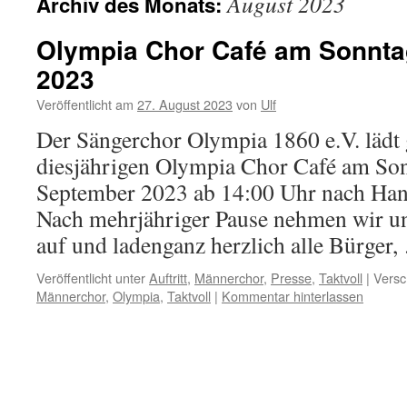
August 2023
Archiv des Monats:
Olympia Chor Café am Sonnta
2023
Veröffentlicht am
27. August 2023
von
Ulf
Der Sängerchor Olympia 1860 e.V. lädt
diesjährigen Olympia Chor Café am Son
September 2023 ab 14:00 Uhr nach Han
Nach mehrjähriger Pause nehmen wir un
auf und ladenganz herzlich alle Bürger
Veröffentlicht unter
Auftritt
,
Männerchor
,
Presse
,
Taktvoll
|
Versc
Männerchor
,
Olympia
,
Taktvoll
|
Kommentar hinterlassen