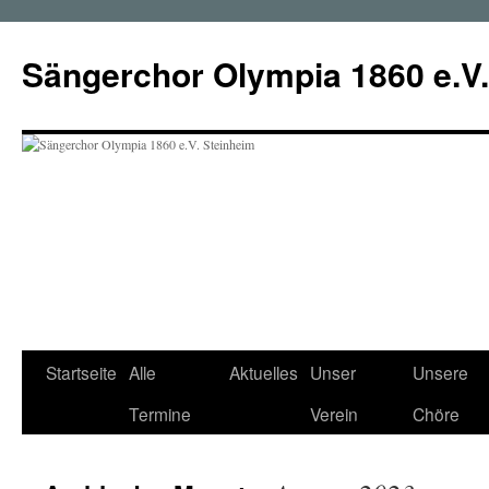
Zum
Inhalt
Sängerchor Olympia 1860 e.V.
springen
Startseite
Alle
Aktuelles
Unser
Unsere
Termine
Verein
Chöre