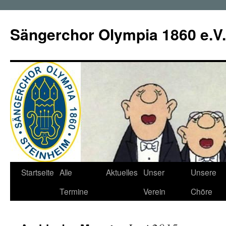
Zum
Inhalt
Sängerchor Olympia 1860 e.V.
springen
Startseite
Alle
Aktuelles
Unser
Unsere
Termine
Verein
Chöre