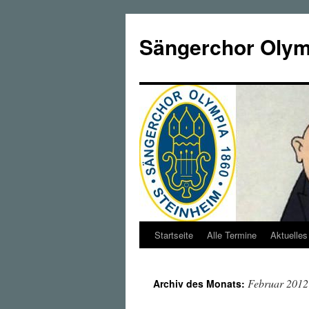
Zum
Inhalt
Sängerchor Olymp
springen
Startseite
Alle Termine
Aktuelles
Februar 2012
Archiv des Monats: