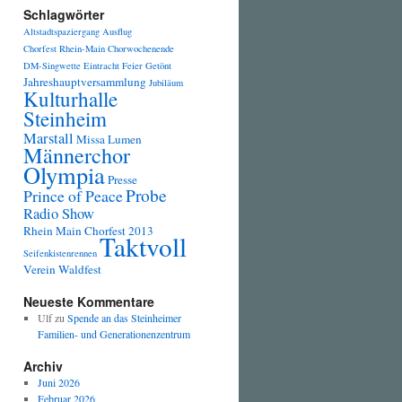
Schlagwörter
Altstadtspaziergang
Ausflug
Chorfest Rhein-Main
Chorwochenende
DM-Singwette
Eintracht
Feier
Getönt
Jahreshauptversammlung
Jubiläum
Kulturhalle
Steinheim
Marstall
Missa Lumen
Männerchor
Olympia
Presse
Probe
Prince of Peace
Radio Show
Rhein Main Chorfest 2013
Taktvoll
Seifenkistenrennen
Verein
Waldfest
Neueste Kommentare
Ulf
zu
Spende an das Steinheimer
Familien- und Generationenzentrum
Archiv
Juni 2026
Februar 2026