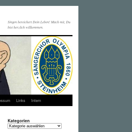
Singen bereichert Dein Leben! Mach mit, Du
bist herzlich willkommen.
essum
Links
Intern
Kategorien
Kategorien