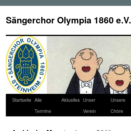
Zum
Inhalt
Sängerchor Olympia 1860 e.V.
springen
Startseite
Alle
Aktuelles
Unser
Unsere
Termine
Verein
Chöre