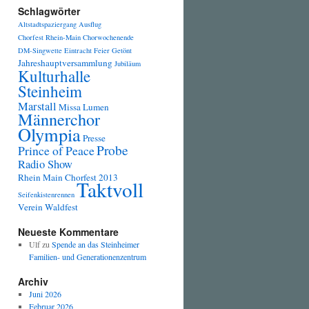
Schlagwörter
Altstadtspaziergang
Ausflug
Chorfest Rhein-Main
Chorwochenende
DM-Singwette
Eintracht
Feier
Getönt
Jahreshauptversammlung
Jubiläum
Kulturhalle
Steinheim
Marstall
Missa Lumen
Männerchor
Olympia
Presse
Probe
Prince of Peace
Radio Show
Rhein Main Chorfest 2013
Taktvoll
Seifenkistenrennen
Verein
Waldfest
Neueste Kommentare
Ulf
zu
Spende an das Steinheimer
Familien- und Generationenzentrum
Archiv
Juni 2026
Februar 2026