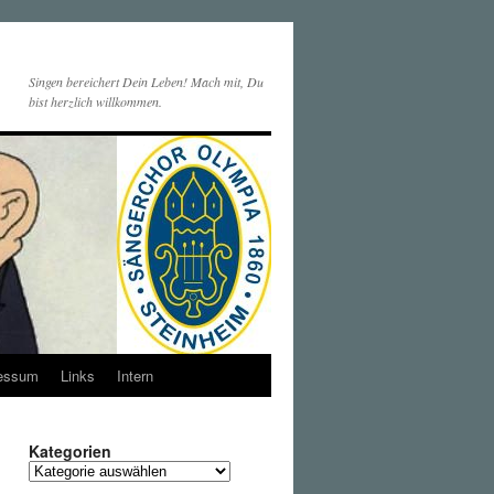
Singen bereichert Dein Leben! Mach mit, Du
bist herzlich willkommen.
essum
Links
Intern
Kategorien
Kategorien