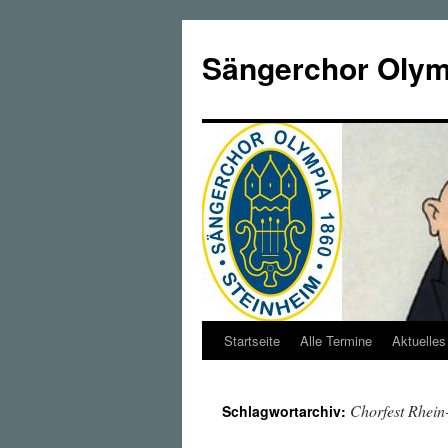
Zum
Inhalt
Sängerchor Olymp
springen
Startseite
Alle Termine
Aktuelles
Chorfest Rhein
Schlagwortarchiv: