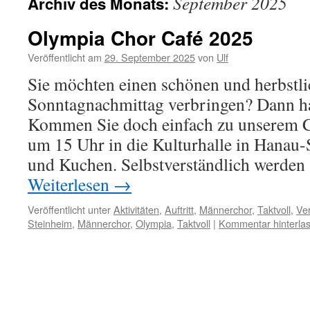
September 2025
Archiv des Monats:
Olympia Chor Café 2025
Veröffentlicht am
29. September 2025
von
Ulf
Sie möchten einen schönen und herbstl
Sonntagnachmittag verbringen? Dann h
Kommen Sie doch einfach zu unserem 
um 15 Uhr in die Kulturhalle in Hanau-
und Kuchen. Selbstverständlich werden
Weiterlesen
→
Veröffentlicht unter
Aktivitäten
,
Auftritt
,
Männerchor
,
Taktvoll
,
Ve
Steinheim
,
Männerchor
,
Olympia
,
Taktvoll
|
Kommentar hinterla