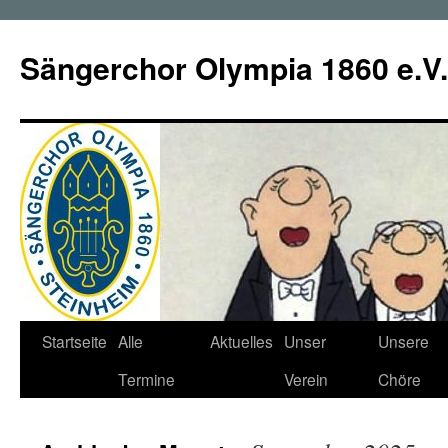
Zum
Inhalt
Sängerchor Olympia 1860 e.V.
springen
Startseite
Alle
Aktuelles
Unser
Unsere
Termine
Verein
Chöre