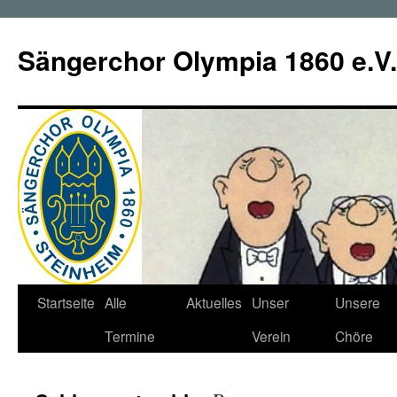
Zum
Inhalt
Sängerchor Olympia 1860 e.V.
springen
Startseite
Alle
Aktuelles
Unser
Unsere
Termine
Verein
Chöre