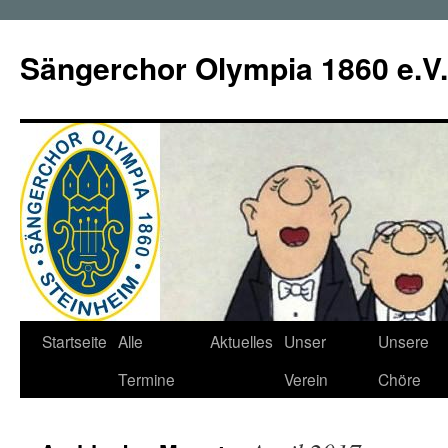
Zum
Inhalt
Sängerchor Olympia 1860 e.V.
springen
Startseite
Alle
Aktuelles
Unser
Unsere
Termine
Verein
Chöre