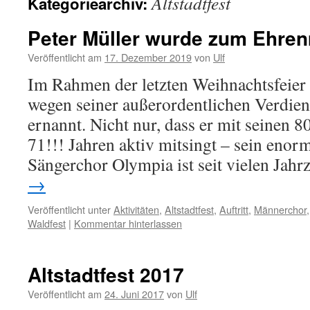
Altstadtfest
Kategoriearchiv:
Peter Müller wurde zum Ehren
Veröffentlicht am
17. Dezember 2019
von
Ulf
Im Rahmen der letzten Weihnachtsfeier
wegen seiner außerordentlichen Verdie
ernannt. Nicht nur, dass er mit seinen 8
71!!! Jahren aktiv mitsingt – sein enor
Sängerchor Olympia ist seit vielen Jah
→
Veröffentlicht unter
Aktivitäten
,
Altstadtfest
,
Auftritt
,
Männerchor
Waldfest
|
Kommentar hinterlassen
Altstadtfest 2017
Veröffentlicht am
24. Juni 2017
von
Ulf