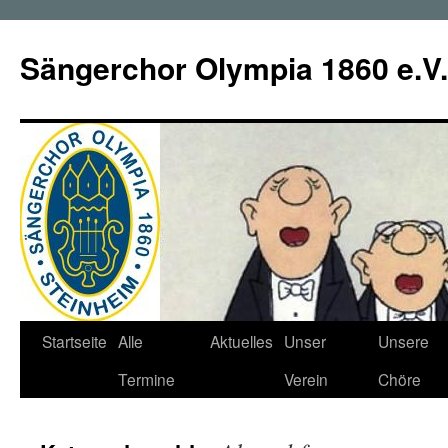
Zum
Inhalt
Sängerchor Olympia 1860 e.V.
springen
Startseite
Alle
Aktuelles
Unser
Unsere
Termine
Verein
Chöre